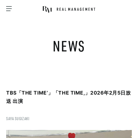
NEWS
TBS「THE TIME’」「THE TIME,」2026年2月5日放
送 出演
SAYA SUGIZAKI