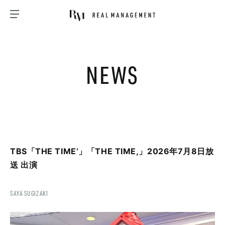
NEWS
TBS「THE TIME’」「THE TIME,」2026年7月8日放
送 出演
SAYA SUGIZAKI