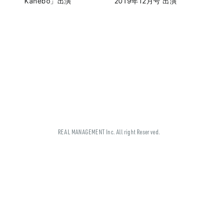
Kanebo」出演
2019年12月号 出演
REAL MANAGEMENT Inc. All right Reserved.